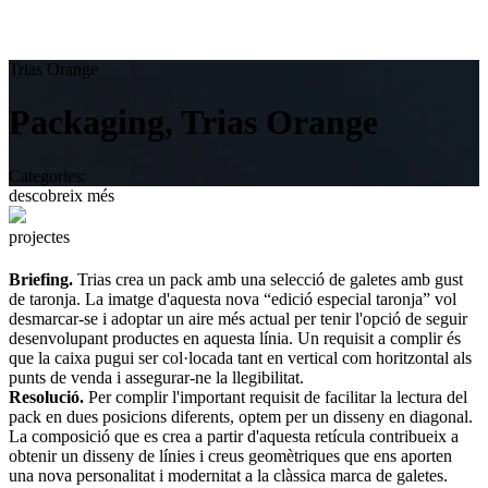
Trias Orange
Packaging, Trias Orange
Categories:
descobreix més
projectes
Briefing.
Trias crea un pack amb una selecció de galetes amb gust
de taronja. La imatge d'aquesta nova “edició especial taronja” vol
desmarcar-se i adoptar un aire més actual per tenir l'opció de seguir
desenvolupant productes en aquesta línia. Un requisit a complir és
que la caixa pugui ser col·locada tant en vertical com horitzontal als
punts de venda i assegurar-ne la llegibilitat.
Resolució.
Per complir l'important requisit de facilitar la lectura del
pack en dues posicions diferents, optem per un disseny en diagonal.
La composició que es crea a partir d'aquesta retícula contribueix a
obtenir un disseny de línies i creus geomètriques que ens aporten
una nova personalitat i modernitat a la clàssica marca de galetes.