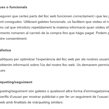
ues o funcionals
eguren que certes parts del lloc web funcionen correctament i que les 
nt conegudes. Utilitzant galetes funcionals, us facilitem que visiteu el n
o cal que introduïu repetidament la mateixa informació quan visiteu el 
lements romanen al carretó de la compra fins que hàgiu pagat. Podem 
stre consentiment.
dística
alítiques per optimitzar l'experiència del lloc web per als nostres usua
 obtenim informació sobre l'ús del nostre lloc web. Us demanem permís 
ues.
rqueting/seguiment
queting/seguiment són galetes o qualsevol altra forma d'emmagatzema
r perfils d'usuari per mostrar publicitat o per fer un seguiment de l'usuar
web amb finalitats de màrqueting similars.