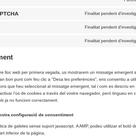
APTCHA
Finalitat pendent d'investi
Finalitat pendent d'investi
Finalitat pendent d'investi
ment
stre lloc web per primera vegada, us mostrarem un missatge emergent 
an bon punt com feu clic a "Desa les preferències", ens consentiu a util
ions que heu seleccionat al missatge emergent, tal i com es descriu en 
ctivar l’ús de cookies a través del vostre navegador, però tingueu en 
eb ja no funcioni correctament.
vostra configuració de consentiment
tica de galetes sense suport javascript. A AMP, podeu utilitzar el botó d
rt inferior de la pàgina.