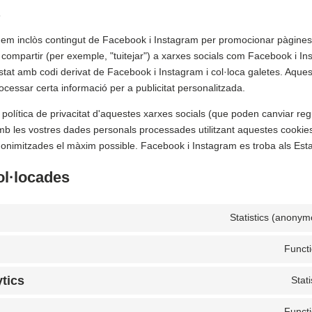
s
 hem inclòs contingut de Facebook i Instagram per promocionar pàgine
o compartir (per exemple, "tuitejar") a xarxes socials com Facebook i I
stat amb codi derivat de Facebook i Instagram i col·loca galetes. Aques
essar certa informació per a publicitat personalitzada.
la política de privacitat d'aquestes xarxes socials (que poden canviar re
b les vostres dades personals processades utilitzant aquestes cookie
nimitzades el màxim possible. Facebook i Instagram es troba als Esta
ol·locades
Statistics (anonym
Functi
tics
Stati
Functi