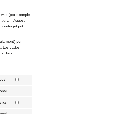
s web (per exemple,
nstagram. Aquest
t contingut pot
gularment) per
s. Les dades
ts Units.
ous)
onal
stics
onal