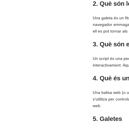
2. Què són l
Una galeta és un fit
navegador emmagatz
ell es pot tornar al
3. Què són e
Un script és una peç
interactivament. Aqu
4. Què és u
Una balisa web (o un
s'utilitza per contr
web.
5. Galetes