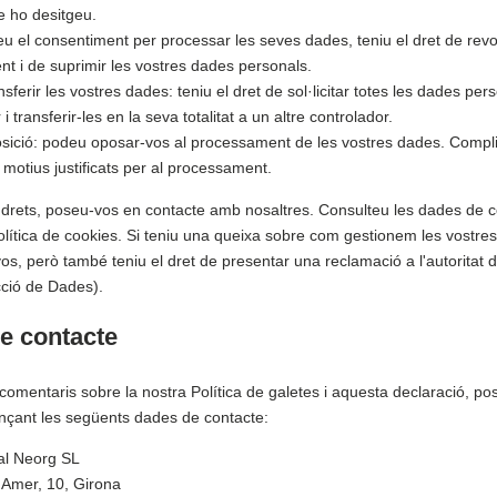
 ho desitgeu.
u el consentiment per processar les seves dades, teniu el dret de rev
t i de suprimir les vostres dades personals.
nsferir les vostres dades: teniu el dret de sol·licitar totes les dades per
i transferir-les en la seva totalitat a un altre controlador.
posició: podeu oposar-vos al processament de les vostres dades. Compl
 motius justificats per al processament.
 drets, poseu-vos en contacte amb nosaltres. Consulteu les dades de co
Política de cookies. Si teniu una queixa sobre com gestionem les vostre
os, però també teniu el dret de presentar una reclamació a l'autoritat 
cció de Dades).
de contacte
 comentaris sobre la nostra Política de galetes i aquesta declaració, p
nçant les següents dades de contacte:
al Neorg SL
 Amer, 10, Girona