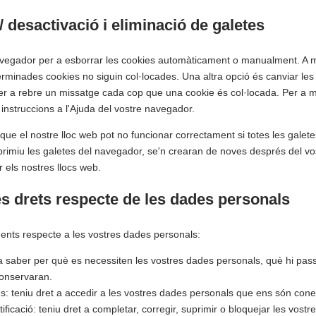
 / desactivació i eliminació de galetes
navegador per a esborrar les cookies automàticament o manualment. A
erminades cookies no siguin col·locades. Una altra opció és canviar les
r a rebre un missatge cada cop que una cookie és col·locada. Per a m
instruccions a l'Ajuda del vostre navegador.
ue el nostre lloc web pot no funcionar correctament si totes les galet
primiu les galetes del navegador, se'n crearan de noves després del v
r els nostres llocs web.
es drets respecte de les dades personals
üents respecte a les vostres dades personals:
a saber per què es necessiten les vostres dades personals, què hi pas
onservaran.
és: teniu dret a accedir a les vostres dades personals que ens són con
tificació: teniu dret a completar, corregir, suprimir o bloquejar les vost