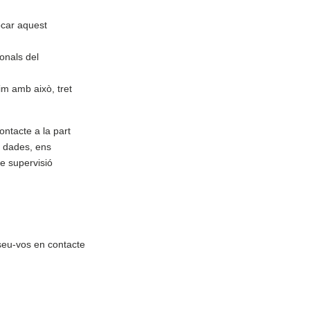
ocar aquest
sonals del
im amb això, tret
ntacte a la part
s dades, ens
de supervisió
oseu-vos en contacte