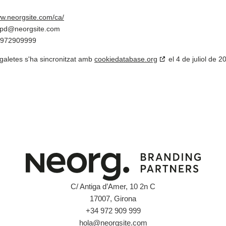
ww.neorgsite.com/ca/
dpd@
neorgsite.com
4972909999
 galetes s'ha sincronitzat amb
cookiedatabase.org
el 4 de juliol de 2
C/ Antiga d’Amer, 10 2n C
17007, Girona
+34 972 909 999
hola@neorgsite.com