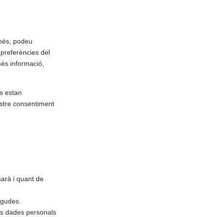
 més, podeu
 preferències del
és informació,
es estan
ostre consentiment
sarà i quant de
egudes.
res dades personals