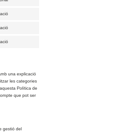
gació
gació
gació
amb una explicació
itzar les categories
aquesta Política de
compte que pot ser
e gestió del