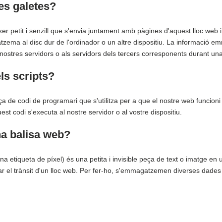
es galetes?
xer petit i senzill que s'envia juntament amb pàgines d'aquest lloc web i
ema al disc dur de l'ordinador o un altre dispositiu. La informació
s nostres servidors o als servidors dels tercers corresponents durant una 
ls scripts?
a de codi de programari que s'utilitza per a que el nostre web funcioni
est codi s'executa al nostre servidor o al vostre dispositiu.
na balisa web?
a etiqueta de píxel) és una petita i invisible peça de text o imatge en 
olar el trànsit d'un lloc web. Per fer-ho, s'emmagatzemen diverses dades u