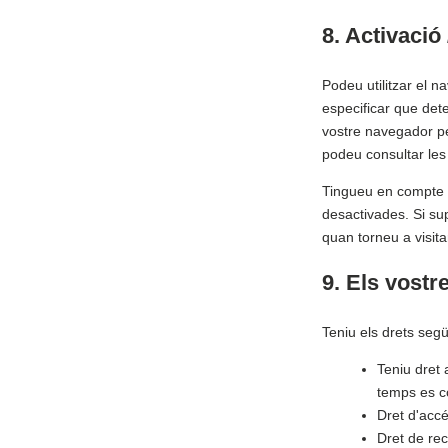
8. Activació
Podeu utilitzar el 
especificar que det
vostre navegador pe
podeu consultar les 
Tingueu en compte q
desactivades. Si su
quan torneu a visita
9. Els vostr
Teniu els drets seg
Teniu dret 
temps es c
Dret d'acc
Dret de rec