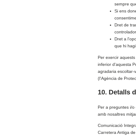
sempre que
Si ens done
consentimen
Dret de tra
controlador 
Dret a l'o
que hi hagi
Per exercir aquests
inferior d'aquesta 
agradaria escoltar-v
(l'Agència de Prote
10. Detalls 
Per a preguntes i/o
amb nosaltres mitja
Comunicació Integr
Carretera Antiga de