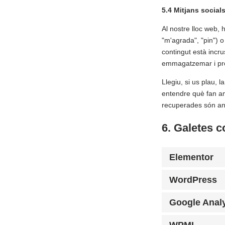
5.4 Mitjans social
Al nostre lloc web,
"m'agrada", "pin") 
contingut està incru
emmagatzemar i proc
Llegiu, si us plau, 
entendre què fan am
recuperades són ano
6. Galetes c
Elementor
WordPress
Google Analy
WPML