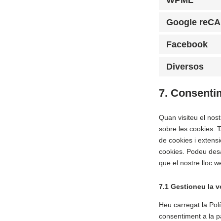
Google reC
Facebook
Diversos
7. Consenti
Quan visiteu el no
sobre les cookies. T
de cookies i extens
cookies. Podeu desa
que el nostre lloc w
7.1 Gestioneu la 
Heu carregat la Polí
consentiment a la pa