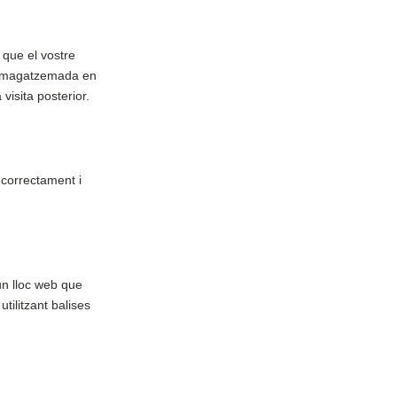
 que el vostre
 emmagatzemada en
visita posterior.
 correctament i
un lloc web que
tilitzant balises