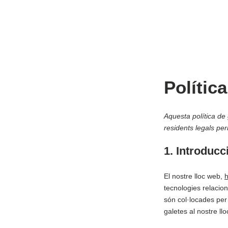
Polític
Aquesta política de 
residents legals pe
1. Introducc
El nostre lloc web,
h
tecnologies relacio
són col·locades per
galetes al nostre ll