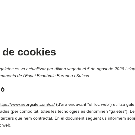
a de cookies
galetes es va actualitzar per última vegada el 5 de agost de 2026 i s’ap
rmanents de l'Espai Econòmic Europeu i Suïssa.
ió
ttps://www.neorgsite.com/ca/
(d'ara endavant "el lloc web") utilitza galet
nades (per comoditat, totes les tecnologies es denominen "galetes"). L
 tercers que hem contractat. En el document següent us informem sobre
oc web.