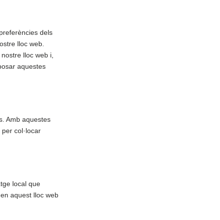
preferències dels
ostre lloc web.
nostre lloc web i,
posar aquestes
ris. Amb aquestes
per col·locar
tge local que
i en aquest lloc web