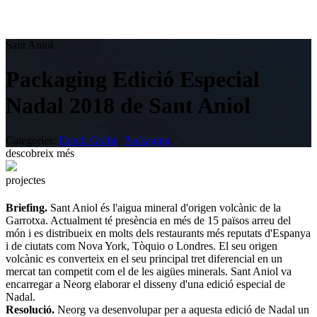
Sant Aniol
Packaging Edició Especial
Nadal 2018 de Sant Aniol
Categories:
Estudi Gràfic
,
Packaging
.
descobreix més
projectes
Briefing.
Sant Aniol és l'aigua mineral d'origen volcànic de la
Garrotxa. Actualment té presència en més de 15 països arreu del
món i es distribueix en molts dels restaurants més reputats d'Espanya
i de ciutats com Nova York, Tòquio o Londres. El seu origen
volcànic es converteix en el seu principal tret diferencial en un
mercat tan competit com el de les aigües minerals. Sant Aniol va
encarregar a Neorg elaborar el disseny d'una edició especial de
Nadal.
Resolució.
Neorg va desenvolupar per a aquesta edició de Nadal un