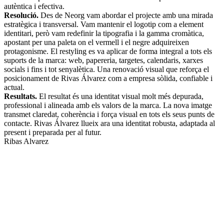
autèntica i efectiva.
Resolució.
Des de Neorg vam abordar el projecte amb una mirada
estratègica i transversal. Vam mantenir el logotip com a element
identitari, però vam redefinir la tipografia i la gamma cromàtica,
apostant per una paleta on el vermell i el negre adquireixen
protagonisme. El restyling es va aplicar de forma integral a tots els
suports de la marca: web, papereria, targetes, calendaris, xarxes
socials i fins i tot senyalètica. Una renovació visual que reforça el
posicionament de Rivas Álvarez com a empresa sòlida, confiable i
actual.
Resultats.
El resultat és una identitat visual molt més depurada,
professional i alineada amb els valors de la marca. La nova imatge
transmet claredat, coherència i força visual en tots els seus punts de
contacte. Rivas Álvarez llueix ara una identitat robusta, adaptada al
present i preparada per al futur.
Ribas Alvarez