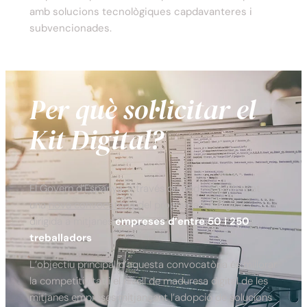
amb solucions tecnològiques capdavanteres i
subvencionades.
Per què sol·licitar el
Kit Digital?
El Govern d’Espanya, a través de Red.es, ha llançat
una
nova convocatòria
del programa Kit Digital
dirigida a mitjanes
empreses d’entre 50 i 250
treballadors
.
L’objectiu principal d’aquesta convocatòria és millorar
la competitivitat i el nivell de maduresa digital de les
mitjanes empreses mitjançant l’adopció de solucions