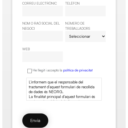
CORREU ELECTRÒNIC
TELÈFON
NOM O RAÓ SOCIAL DEL
NÚMERO DE
NEGOCI
TREBALLADORS
WEB
He llegit i accepto la
política de privacitat
L'informem que el responsable del
tractament d'aquest formulari de recollida
de dades és NEORG.
La finalitat principal d'aquest formulari és
registrar la sol·licitud de l'usuari
d'informació i poder gestionar la seva petició
de sol·licitud d'informació, relacionada amb
els serveis i/o productes dels quals NEORG
disposa.
Així mateix, informem l'usuari que la base