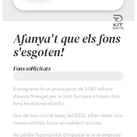
legítima per als tractaments que es van a
dur a terme és el consentiment. D'acord
amb els drets que li confereix la normativa
vigent en protecció de dades, l'usuari podrà
dirigir-se a l'autoritat de control competent
per a presentar la reclamació que consideri
Afanya't que els fons
oportuna, així com també podrà exercir els
drets d'accés, rectificació, limitació de
tractament, supressió, portabilitat i oposició
s'esgoten!
al tractament de les seves dades de caràcter
personal, així com a la retirada del
consentiment prestat per al tractament dels
mateixos. Per a més informació, l'usuari pot
Fons sol·licitats
dirigir-se a la nostra política de privacitat.
He llegit i consenteixo els tractaments
87%
previstos en la política de privacitat.
El programa té un pressupost de 3.067 milions
d’euros finançat per la Unió Europea a través dels
fons NextGenerationEU.
Des del seu inici al març del 2022, s’han obert cinc
convocatòries, totes actualment actives.
No perdis l’oportunitat d’impulsar la teva empresa