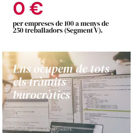
0
€
per empreses de 100 a menys de
250 treballadors (Segment V).
Ens ocupem de tots
els tràmits
burocràtics
Els nostres serveis inclouen:
Som agents digitalitzadors.