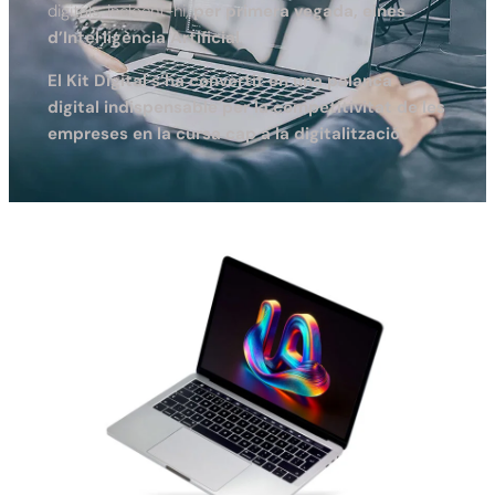
digitals, incloent-hi,
per primera vegada, eines
d’Intel·ligència Artificial
.
El Kit Digital s’ha convertit en una palanca
digital indispensable per la competitivitat de les
empreses en la cursa cap a la digitalització