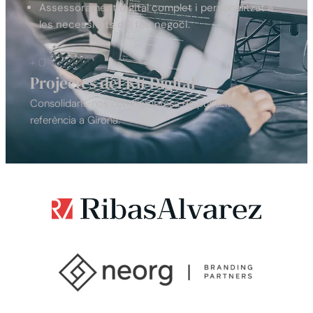
Assessorament digital complet i personalitzat a
les necessitats del teu negoci.
+
0
Projectes del Kit Digital
Consolidant-nos com l’empresa de publicitat de
referència a Girona.